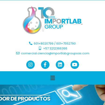
601+8020799 / 601+7552790 ​
+57 3212366366​
comercial.ciencia@importlabgroupsas.com
DOR DE PRODUCTOS