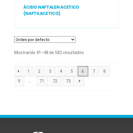
ÁCIDO NAFTALEN ACETICO
(NAFTILACETICO)
Mostrando 41–48 de 582 resultados
1
2
3
4
5
6
7
8
9
…
71
72
73