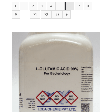
1
2
3
4
5
6
7
8
9
…
71
72
73