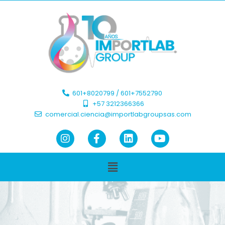
601+8020799 / 601+7552790 ​
+57 3212366366​
comercial.ciencia@importlabgroupsas.com