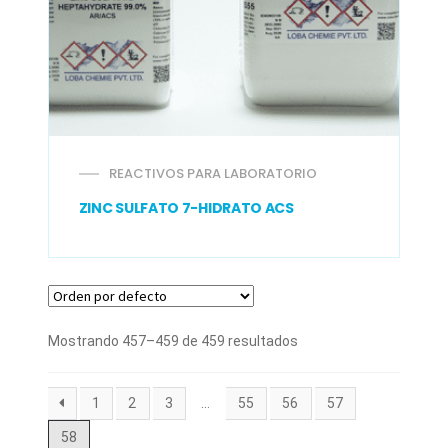
REACTIVOS PARA LABORATORIO
ZINC SULFATO 7-HIDRATO ACS
Mostrando 457–459 de 459 resultados
1
2
3
…
55
56
57
58