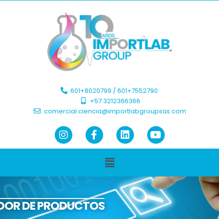
601+8020799 / 601+7552790 ​
+57 3212366366​
comercial.ciencia@importlabgroupsas.com
DOR DE PRODUCTOS