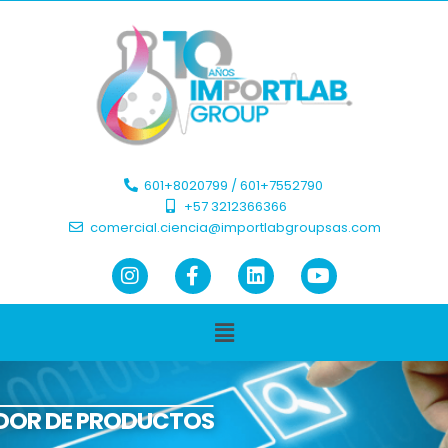
601+8020799 / 601+7552790 ​
+57 3212366366​
comercial.ciencia@importlabgroupsas.com
DOR DE PRODUCTOS