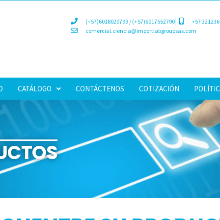
(+57)6018020799 / (+57)6017552790
+57 321236
comercial.ciencia@importlabgroupsas.com
D
CATÁLOGO
CONTÁCTENOS
COTIZACIÓN
POLÍTIC
UCTOS