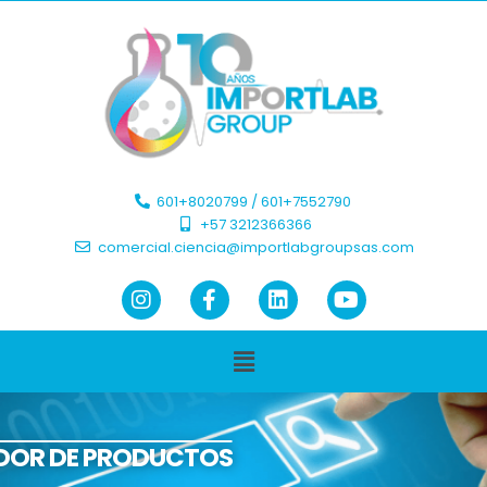
601+8020799 / 601+7552790 ​
+57 3212366366​
comercial.ciencia@importlabgroupsas.com
DOR DE PRODUCTOS