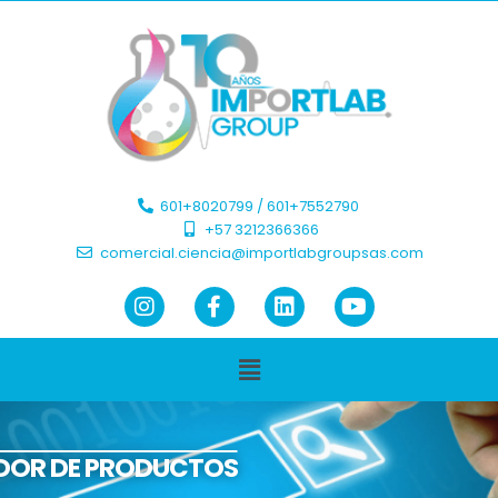
601+8020799 / 601+7552790 ​
+57 3212366366​
comercial.ciencia@importlabgroupsas.com
DOR DE PRODUCTOS