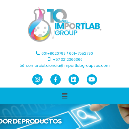
601+8020799 / 601+7552790 ​
+57 3212366366​
comercial.ciencia@importlabgroupsas.com
DOR DE PRODUCTOS