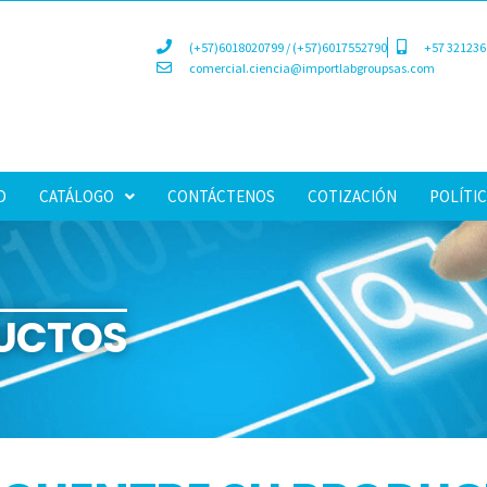
(+57)6018020799 / (+57)6017552790
+57 321236
comercial.ciencia@importlabgroupsas.com
D
CATÁLOGO
CONTÁCTENOS
COTIZACIÓN
POLÍTIC
UCTOS