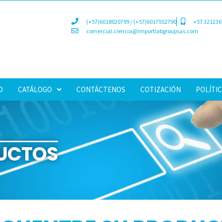
(+57)6018020799 / (+57)6017552790
+57 321236
comercial.ciencia@importlabgroupsas.com
D
CATÁLOGO
CONTÁCTENOS
COTIZACIÓN
POLÍTIC
UCTOS