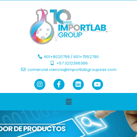
601+8020799 / 601+7552790 ​
+57 3212366366​
comercial.ciencia@importlabgroupsas.com
DOR DE PRODUCTOS