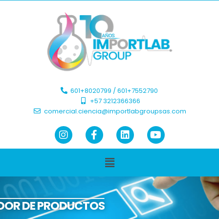
601+8020799 / 601+7552790 ​
+57 3212366366​
comercial.ciencia@importlabgroupsas.com
DOR DE PRODUCTOS