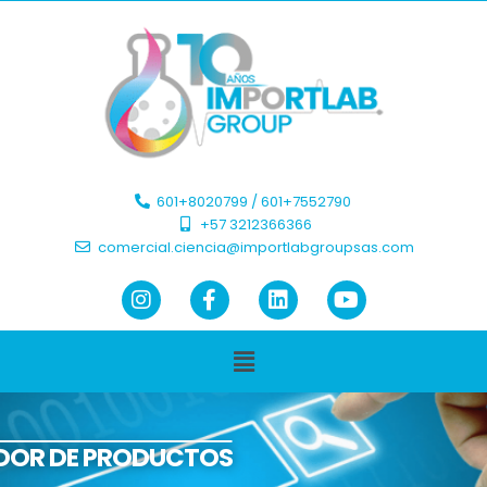
601+8020799 / 601+7552790 ​
+57 3212366366​
comercial.ciencia@importlabgroupsas.com
DOR DE PRODUCTOS