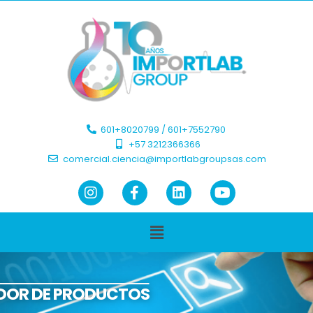
601+8020799 / 601+7552790 ​
+57 3212366366​
comercial.ciencia@importlabgroupsas.com
DOR DE PRODUCTOS