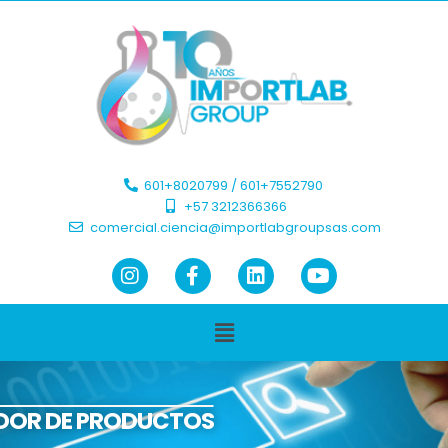
601+8020799 / 601+7552790 ​
+57 3212366366​
comercial.ciencia@importlabgroupsas.com
DOR DE PRODUCTOS