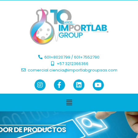
601+8020799 / 601+7552790 ​
+57 3212366366​
comercial.ciencia@importlabgroupsas.com
DOR DE PRODUCTOS