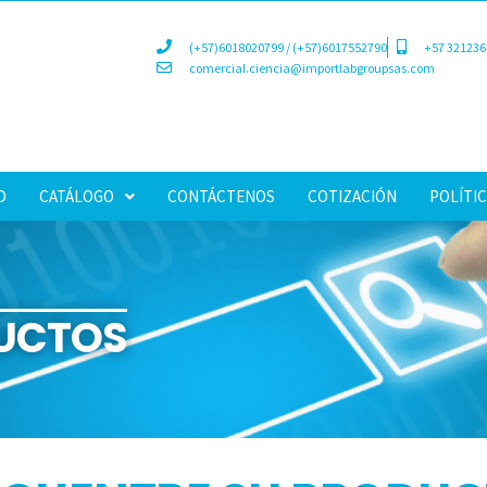
(+57)6018020799 / (+57)6017552790
+57 321236
comercial.ciencia@importlabgroupsas.com
D
CATÁLOGO
CONTÁCTENOS
COTIZACIÓN
POLÍTIC
UCTOS