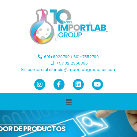
601+8020799 / 601+7552790 ​
+57 3212366366​
comercial.ciencia@importlabgroupsas.com
DOR DE PRODUCTOS