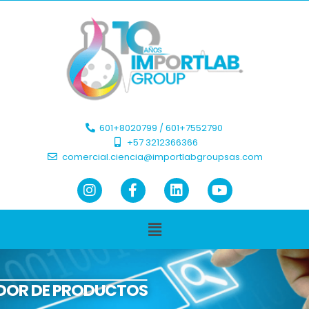
601+8020799 / 601+7552790 ​
+57 3212366366​
comercial.ciencia@importlabgroupsas.com
DOR DE PRODUCTOS