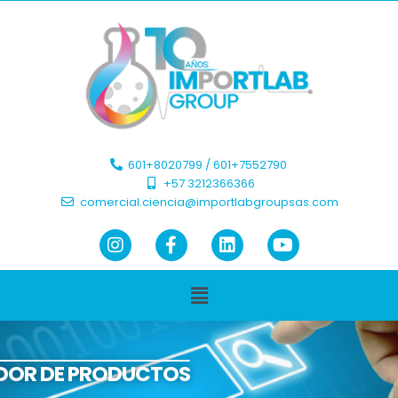
601+8020799 / 601+7552790 ​
+57 3212366366​
comercial.ciencia@importlabgroupsas.com
DOR DE PRODUCTOS