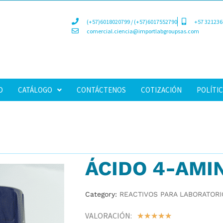
(+57)6018020799 / (+57)6017552790
+57 321236
comercial.ciencia@importlabgroupsas.com
D
CATÁLOGO
CONTÁCTENOS
COTIZACIÓN
POLÍTIC
ÁCIDO 4-AMI
Category:
REACTIVOS PARA LABORATORI
VALORACIÓN:
☆
☆
☆
☆
☆