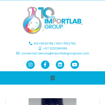
601+8020799 / 601+7552790 ​
+57 3212366366​
comercial.ciencia@importlabgroupsas.com