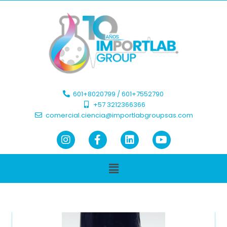
601+8020799 / 601+7552790 ​
+57 3212366366​
comercial.ciencia@importlabgroupsas.com