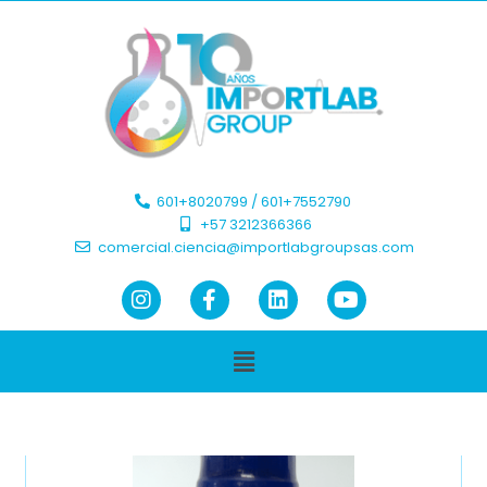
601+8020799 / 601+7552790 ​
+57 3212366366​
comercial.ciencia@importlabgroupsas.com