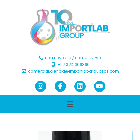
601+8020799 / 601+7552790 ​
+57 3212366366​
comercial.ciencia@importlabgroupsas.com