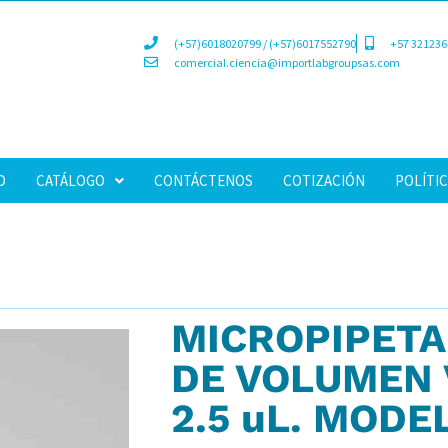
(+57)6018020799 / (+57)6017552790
+57 321236
comercial.ciencia@importlabgroupsas.com
D
CATÁLOGO
CONTÁCTENOS
COTIZACIÓN
POLÍTIC
MICROPIPETA
DE VOLUMEN V
2.5 uL. MODE