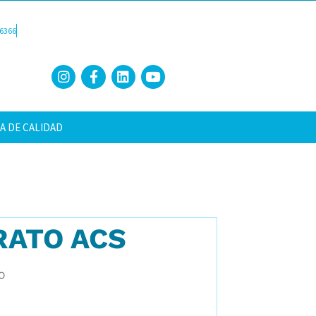
6366
A DE CALIDAD
RATO ACS
O