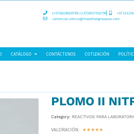
(+57)6018020799 / (+57)6017552790
+57 321236
comercial.ciencia@importlabgroupsas.com
D
CATÁLOGO
CONTÁCTENOS
COTIZACIÓN
POLÍTIC
PLOMO II NIT
Category:
REACTIVOS PARA LABORATORI
VALORACIÓN:
☆
☆
☆
☆
☆