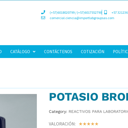
(+57)6018020799 / (+57)6017552790
+57 321236
comercial.ciencia@importlabgroupsas.com
D
CATÁLOGO
CONTÁCTENOS
COTIZACIÓN
POLÍTIC
POTASIO BRO
Category:
REACTIVOS PARA LABORATORI
VALORACIÓN:
☆
☆
☆
☆
☆