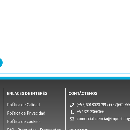
ENLACES DE INTERÉS
CONTÁCTENOS
Política de Calidad
(+57)6018020799 / (+57)60175
+57 3212366366
Política de Privacidad
comercial.ciencia@importlab
Política de cookies
FAQ - Preguntas - Frecuentes