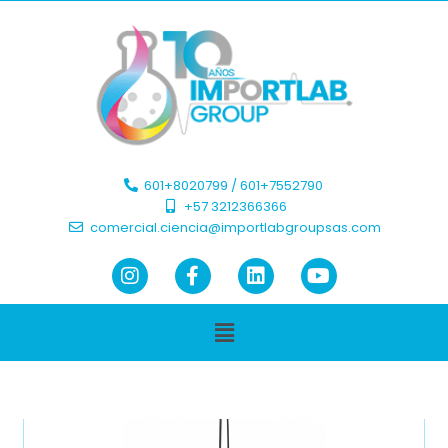
601+8020799 / 601+7552790 ​
+57 3212366366​
comercial.ciencia@importlabgroupsas.com