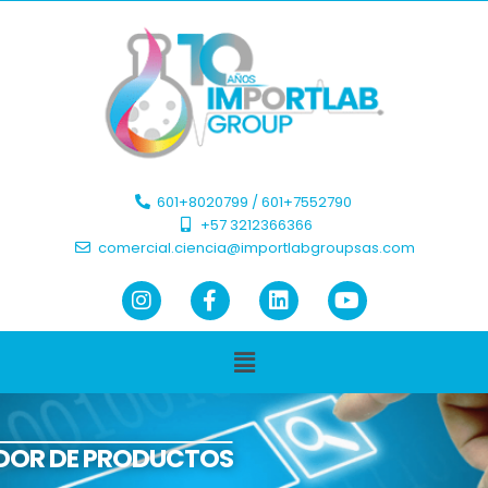
601+8020799 / 601+7552790 ​
+57 3212366366​
comercial.ciencia@importlabgroupsas.com
DOR DE PRODUCTOS