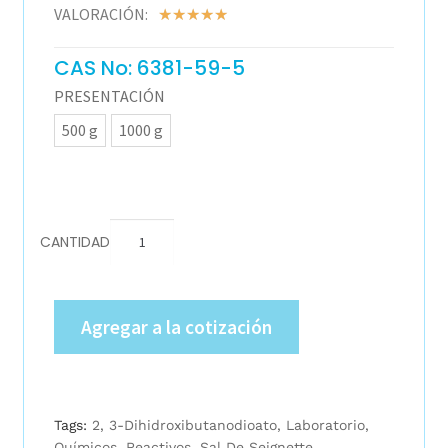
VALORACIÓN:
☆
☆
☆
☆
☆
CAS No: 6381-59-5
PRESENTACIÓN
500 g
1000 g
CANTIDAD
Agregar a la cotización
Tags:
2
,
3-Dihidroxibutanodioato
,
Laboratorio
,
Químicos
,
Reactivos
,
Sal De Seignette