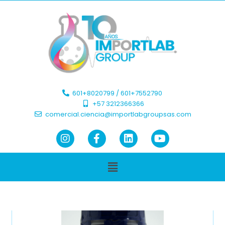
601+8020799 / 601+7552790 ​
+57 3212366366​
comercial.ciencia@importlabgroupsas.com