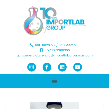
601+8020799 / 601+7552790 ​
+57 3212366366​
comercial.ciencia@importlabgroupsas.com