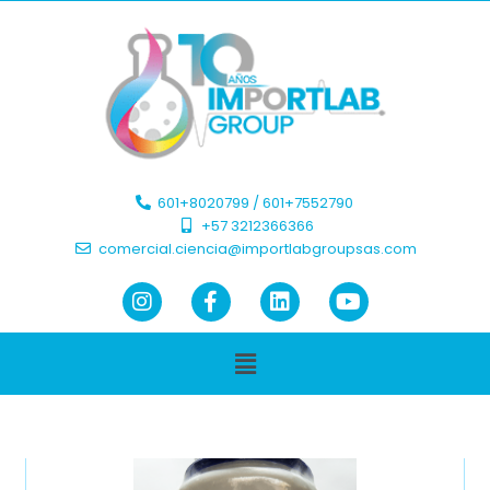
601+8020799 / 601+7552790 ​
+57 3212366366​
comercial.ciencia@importlabgroupsas.com