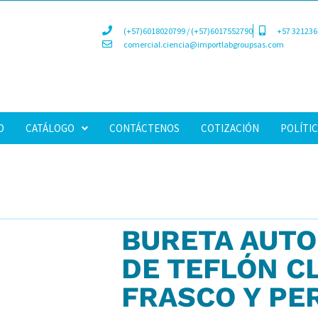
(+57)6018020799 / (+57)6017552790
+57 321236
comercial.ciencia@importlabgroupsas.com
D
CATÁLOGO
CONTÁCTENOS
COTIZACIÓN
POLÍTIC
BURETA AUTO
DE TEFLÓN C
FRASCO Y PE