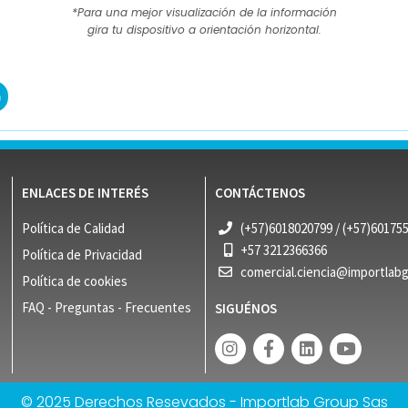
*Para una mejor visualización de la información
gira tu dispositivo a orientación horizontal.
ENLACES DE INTERÉS
CONTÁCTENOS
Política de Calidad
(+57)6018020799 / (+57)60175
+57 3212366366
Política de Privacidad
comercial.ciencia@importlab
Política de cookies
FAQ - Preguntas - Frecuentes
SIGUÉNOS
© 2025 Derechos Resevados - Importlab Group Sas