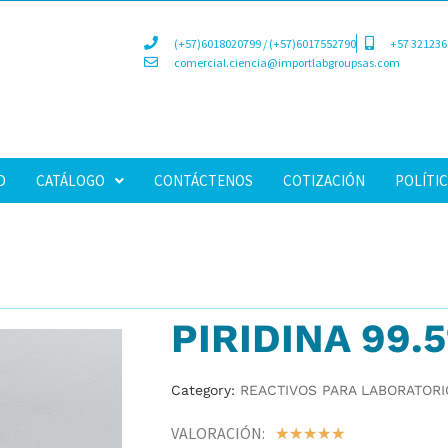
(+57)6018020799 / (+57)6017552790
+57 321236
comercial.ciencia@importlabgroupsas.com
D
CATÁLOGO
CONTÁCTENOS
COTIZACIÓN
POLÍTIC
PIRIDINA 99.
Category:
REACTIVOS PARA LABORATORI
VALORACIÓN:
☆
☆
☆
☆
☆