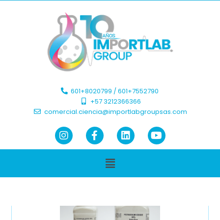
601+8020799 / 601+7552790 ​
+57 3212366366​
comercial.ciencia@importlabgroupsas.com