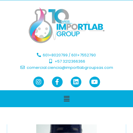
601+8020799 / 601+7552790 ​
+57 3212366366​
comercial.ciencia@importlabgroupsas.com