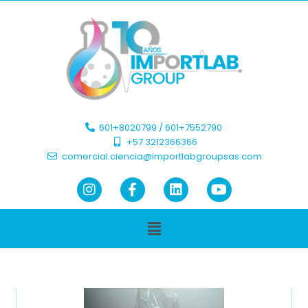
601+8020799 / 601+7552790 ​
+57 3212366366​
comercial.ciencia@importlabgroupsas.com