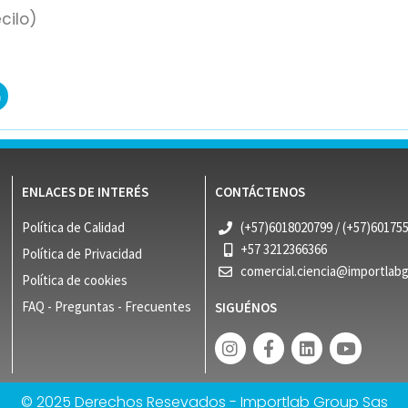
cilo)
ENLACES DE INTERÉS
CONTÁCTENOS
Política de Calidad
(+57)6018020799 / (+57)60175
+57 3212366366
Política de Privacidad
comercial.ciencia@importlab
Política de cookies
FAQ - Preguntas - Frecuentes
SIGUÉNOS
© 2025 Derechos Resevados - Importlab Group Sas