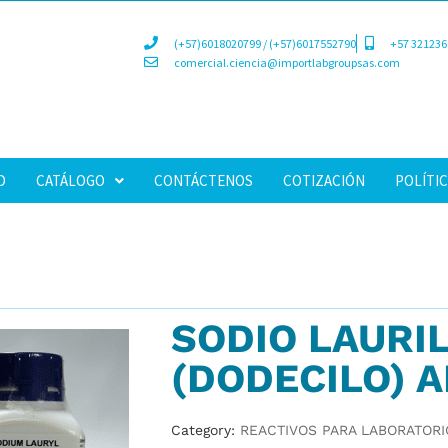
(+57)6018020799 / (+57)6017552790
+57 321236
comercial.ciencia@importlabgroupsas.com
D
CATÁLOGO
CONTÁCTENOS
COTIZACIÓN
POLÍTIC
SODIO LAURI
(DODECILO) A
Category:
REACTIVOS PARA LABORATORI