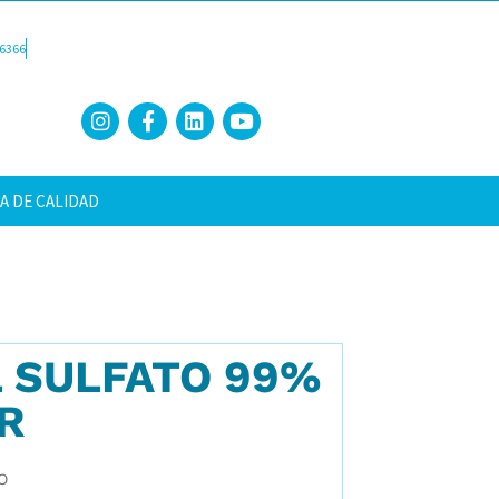
6366
A DE CALIDAD
L SULFATO 99%
R
O